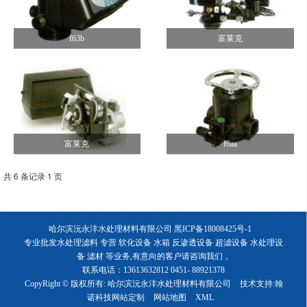
f63b
富莱克
富莱克
f6aa
共 6 条记录 1 页
哈尔滨沅永沣水处理材料有限公司
黑ICP备18008425号-1
专业批发水处理滤料 专营 软化设备 水箱 反渗透设备 超滤设备 水处理设
备 滤材 等业务,有意向的客户请咨询我们，
联系电话：13613632812 0451- 88921378
CopyRight © 版权所有:
哈尔滨沅永沣水处理材料有限公司
技术支持:
翰
诺科技网站定制
网站地图
XML