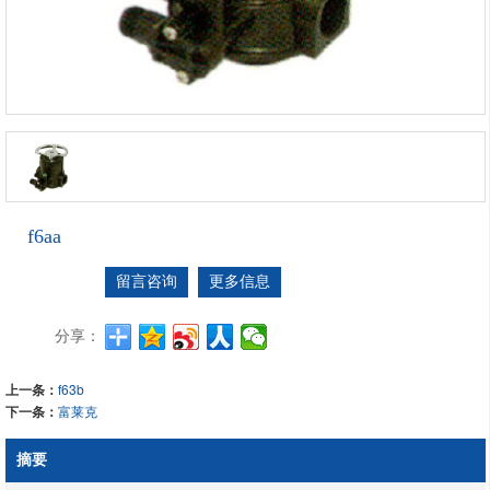
f6aa
留言咨询
更多信息
分享：
上一条：
f63b
下一条：
富莱克
摘要