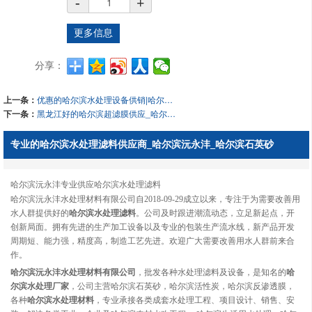
-
+
更多信息
分享：
上一条：
优惠的哈尔滨水处理设备供销|哈尔滨纯水净化厂家
下一条：
黑龙江好的哈尔滨超滤膜供应_哈尔滨反渗透膜
专业的哈尔滨水处理滤料供应商_哈尔滨沅永沣_哈尔滨石英砂
哈尔滨沅永沣专业供应哈尔滨水处理滤料
哈尔滨沅永沣水处理材料有限公司自2018-09-29成立以来，专注于为需要改善用
水人群提供好的
哈尔滨水处理滤料
。公司及时跟进潮流动态，立足新起点，开
创新局面。拥有先进的生产加工设备以及专业的包装生产流水线，新产品开发
周期短、能力强，精度高，制造工艺先进。欢迎广大需要改善用水人群前来合
作。
哈尔滨沅永沣水处理材料有限公司
，批发各种水处理滤料及设备，是知名的
哈
尔滨水处理厂家
，公司主营哈尔滨石英砂，哈尔滨活性炭，哈尔滨反渗透膜，
各种
哈尔滨水处理材料
，专业承接各类成套水处理工程、项目设计、销售、安