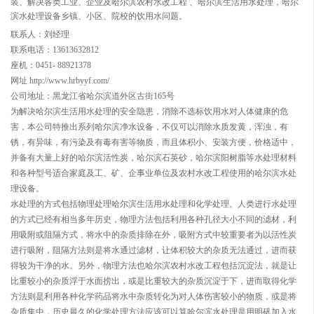
装、解决各类工业、企业及哈尔滨农村水改工程 、哈尔滨生活用水处理，哈尔
滨水处理设备乡镇、小区、院校的饮用水问题。
联系人：刘经理
联系电话：13613632812
座机：0451- 88921378
网址 http://www.hrbyyf.com/
公司地址：黑龙江省哈尔滨道外区古街165号
为解决哈尔滨生活用水处理的安全隐患，消除不选标饮用水对人体健康的危
害，本公司特推出系列哈尔滨净水设备，不仅可以消除水质发黄，浑浊，有
锈，有异味，有污染及有毒有害等物质，而且体积小、安装方便，价格适中，
并备有大量上好的哈尔滨活性炭，哈尔滨石英砂，哈尔滨阳树脂等水处理材料
和各种型号适合家庭及工、矿、企事业单位及农村水改工程使用的哈尔滨水处
理设备。
水处理的方式包括物理处理哈尔滨生活用水处理和化学处理。人类进行水处理
的方式已经有相当多年历史，物理方法包括利用各种孔径大小不同的滤材，利
用吸附或阻隔方式，将水中的杂质排除在外，吸附方式中较重要者为以活性炭
进行吸附，阻隔方法则是将水通过滤材，让体积较大的杂质无法通过，进而获
得较为干净的水。另外，物理方法也哈尔滨农村水改工程包括沉淀法，就是让
比重较小的杂质浮于水面捞出，或是比重较大的杂质沉淀于下，进而取得化学
方法则是利用各种化学药品将水中杂质转化为对人体伤害较小的物质，或是将
杂质集中，历史最久的化学处理方法应该可以算哈尔滨水处理是用明矾加入水