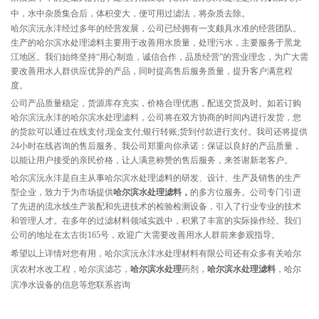
中，水中杂质集合后，体积变大，便可用过滤法，将杂质去除。
哈尔滨沅永沣经过多年的经营发展，公司已经拥有一支颇具水准的经营团队。
生产的哈尔滨水处理滤料主要用于改善用水质量，处理污水，主要服务于黑龙
江地区。我们始终坚持“用心制造，诚信合作，品质经营”的营业理念，为广大需
要改善用水人群供应优异的产品，同时提高售后服务质量，提升客户满意程
度。
公司产品质量稳定，货源库存充实，价格合理优惠，配送交货及时。如若订购
哈尔滨沅永沣的哈尔滨水处理滤料，公司将在双方协商的时间内进行发货，您
的货款可以通过在线支付;现金支付;银行转账;货到付款进行支付。我司还将提供
24小时在线咨询的售后服务。我公司郑重向你承诺：保证以良好的产品质量，
以能让用户接受的亲民价格，让人满意称赞的售后服务，来答谢新老客户。
哈尔滨沅永沣是自主从事哈尔滨水处理滤料的研发、设计、生产及销售的生产
型企业，致力于为市场提供
哈尔滨水处理滤料，
的多方位服务。公司专门引进
了先进的流水线生产装配和先进技术的检验检测设备，引入了行业专业的技术
和管理人才。在多年的过滤材料领域实践中，积累了丰富的实际操作经。我们
公司的地址在太古街165号，欢迎广大需要改善用水人群前来参观指导。
希望以上详情对您有用，哈尔滨沅永沣水处理材料有限公司还有众多有关哈尔
滨农村水改工程，哈尔滨滤芯，
哈尔滨水处理
药剂，
哈尔滨水处理滤料
，哈尔
滨净水设备的信息等您联系咨询